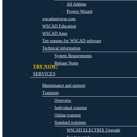
All Addons
Project Wizard
wscaduniverse.com
WSCAD Education
WSCAD Apps
Ten reasons for WSCAD software
Technical information
System Requirements
Release Notes
TRY NOW!
SERVICES
Maintenance and support
Trainings
Overview
Individual training
Online training
Standard trainings
WSCAD ELECTRIX Upgrade