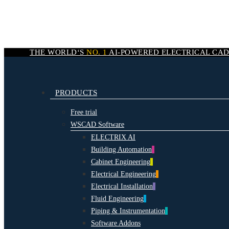
Skip
to
main
content
THE WORLD‘S
NO. 1
AI-POWERED
ELECTRICAL CA
search
Menu
PRODUCTS
Free trial
WSCAD Software
ELECTRIX AI
Building Automation
Cabinet Engineering
Electrical Engineering
Electrical Installation
Fluid Engineering
Piping & Instrumentation
Software Addons