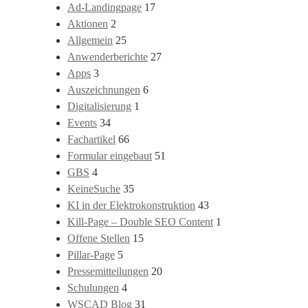
Ad-Landingpage
17
Aktionen
2
Allgemein
25
Anwenderberichte
27
Apps
3
Auszeichnungen
6
Digitalisierung
1
Events
34
Fachartikel
66
Formular eingebaut
51
GBS
4
KeineSuche
35
KI in der Elektrokonstruktion
43
Kill-Page – Double SEO Content
1
Offene Stellen
15
Pillar-Page
5
Pressemitteilungen
20
Schulungen
4
WSCAD Blog
31