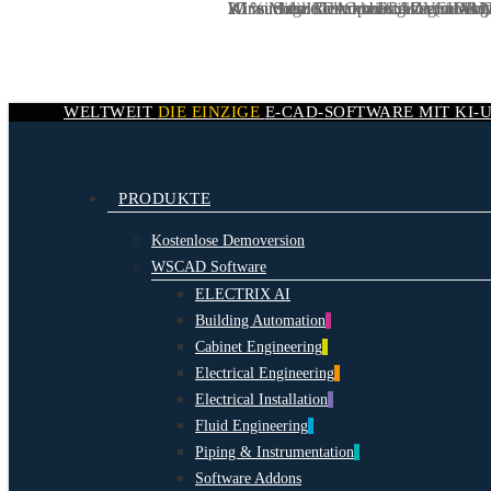
20 % Mitgliedervorteil für ZVEH-B
Wir suchen:
Wir suchen:
KI wird die Rolle von CAD grundleg
KI im Schaltschrankbau: Warum AI Nat
DevOps Engineer / DevO
IT Administrator (m/w/d
Skip
to
main
content
WELTWEIT
DIE EINZIGE
E-CAD-
SOFTWARE MIT
KI-
search
Menu
PRODUKTE
Kostenlose Demoversion
WSCAD Software
ELECTRIX AI
Building Automation
Cabinet Engineering
Electrical Engineering
Electrical Installation
Fluid Engineering
Piping & Instrumentation
Software Addons