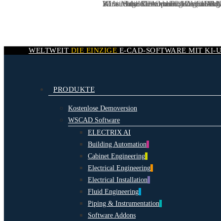
20 % Mitgliedervorteil für ZVEH-B
Wir suchen:
Wir suchen:
KI wird die Rolle von CAD grundleg
KI im Schaltschrankbau: Warum AI Nat
DevOps Engineer / DevO
IT Administrator (m/w/d
Skip
to
main
content
WELTWEIT
DIE EINZIGE
E-CAD-
SOFTWARE MIT
KI-
search
Menu
PRODUKTE
Kostenlose Demoversion
WSCAD Software
ELECTRIX AI
Building Automation
Cabinet Engineering
Electrical Engineering
Electrical Installation
Fluid Engineering
Piping & Instrumentation
Software Addons