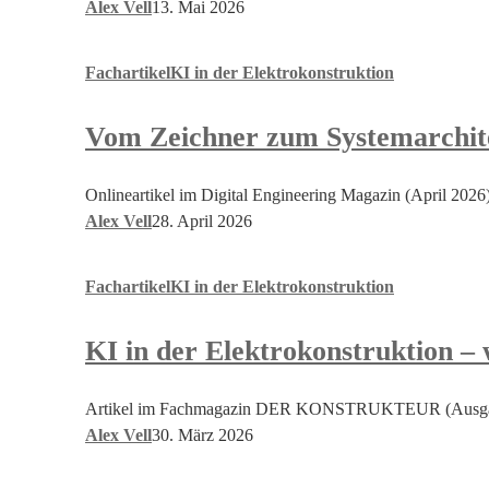
Alex Vell
13. Mai 2026
Vom
Fachartikel
KI in der Elektrokonstruktion
Zeichner
zum
Vom Zeichner zum Systemarchit
Systemarchitekten
Onlineartikel im Digital Engineering Magazin (April 2026
Alex Vell
28. April 2026
KI
Fachartikel
KI in der Elektrokonstruktion
in
der
KI in der Elektrokonstruktion 
Elektrokonstruktion
–
wenn
Artikel im Fachmagazin DER KONSTRUKTEUR (Ausgabe
E-
Alex Vell
30. März 2026
CAD-
Systeme
WSCAD