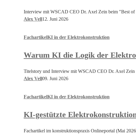
AI
Native
Interview mit WSCAD CEO Dr. Axel Zein beim "Best of 
Engineering
Alex Vell
12. Juni 2026
mehr
ist
Warum
Fachartikel
KI in der Elektrokonstruktion
als
KI
ein
die
weiterer
Warum KI die Logik der Elektrok
Logik
Copilot
der
Elektrokonstruktion
Titelstory und Interview mit WSCAD CEO Dr. Axel Zein 
neu
Alex Vell
09. Juni 2026
definiert
KI-
Fachartikel
KI in der Elektrokonstruktion
gestützte
Elektrokonstruktion
KI-gestützte Elektrokonstruktio
halbiert
Engineering-
Aufwand
Fachartikel im konstruktionspraxis Onlineportal (Mai 2026