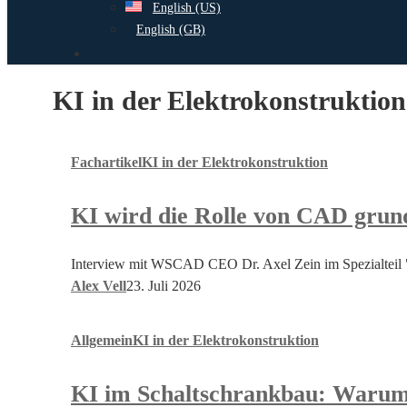
English (US)
English (GB)
search
KI in der Elektrokonstruktion
KI
Fachartikel
KI in der Elektrokonstruktion
wird
die
KI wird die Rolle von CAD grun
Rolle
von
CAD
Interview mit WSCAD CEO Dr. Axel Zein im Spezialteil 
grundlegend
Alex Vell
23. Juli 2026
verändern
KI
Allgemein
KI in der Elektrokonstruktion
im
Schaltschrankbau:
KI im Schaltschrankbau: Warum A
Warum