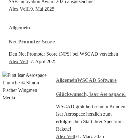
SSB Innovation Award 2025 ausgezeichnet
erste
Alex Vell
19. Mai 2025
KI-
gestützte
Net
E-
Allgemein
Promoter
CAD-
Score
Software!
Net Promoter Score
Den Net Promoter Score (NPS) bei WSCAD verstehen
Alex Vell
17. April 2025
Glückwunsch,
Allgemein
WSCAD Software
Isar
Aerospace!
Glückwunsch, Isar Aerospace!
WSCAD gratuliert seinem Kunden
Isar Aerospace herzlich zum
erfolgreichen Start ihrer Spectrum-
Rakete!
Alex Vell
31. März 2025