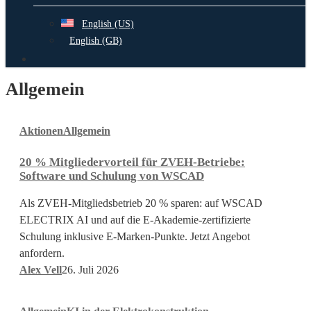
English (US)
English (GB)
search
Allgemein
20
Aktionen
Allgemein
%
Mitgliedervorteil
20 % Mitgliedervorteil für ZVEH-Betriebe:
für
Software und Schulung von WSCAD
ZVEH-
Betriebe:
Als ZVEH-Mitgliedsbetrieb 20 % sparen: auf WSCAD
Software
ELECTRIX AI und auf die E-Akademie-zertifizierte
und
Schulung inklusive E-Marken-Punkte. Jetzt Angebot
Schulung
anfordern.
von
Alex Vell
26. Juli 2026
WSCAD
KI