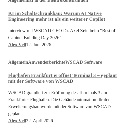
Allgemein
KI in der Elektrokonstruktion
im
Schaltschrankbau:
KI im Schaltschrankbau: Warum AI Native
Warum
Engineering mehr ist als ein weiterer Copilot
AI
Native
Interview mit WSCAD CEO Dr. Axel Zein beim "Best of
Engineering
Cabinet Building Day 2026"
mehr
Alex Vell
12. Juni 2026
ist
Flughafen
als
Allgemein
Anwenderberichte
WSCAD Software
Frankfurt
ein
eröffnet
weiterer
Flughafen Frankfurt eröffnet Terminal 3 – geplant
Terminal
Copilot
mit der Software von WSCAD
3
–
WSCAD gratuliert zur Eröffnung des Terminals 3 am
geplant
Frankfurter Flughafen. Die Gebäudeautomation für den
mit
Erweiterungsbau wurde mit der Software von WSCAD
der
geplant.
Software
Alex Vell
22. April 2026
von