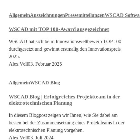
WSCAD
Allgemein
Auszeichnungen
Pressemitteilungen
WSCAD Softwa
mit
TOP
WSCAD mit TOP 100-Award ausgezeichnet
100-
Award
WSCAD hat sich beim Innovationswettbewerb TOP 100
ausgezeichnet
durchgesetzt und gewinnt erstmalig den Innovationspreis
2025.
Alex Vell
03. Februar 2025
WSCAD
Allgemein
WSCAD Blog
Blog
|
WSCAD Blog | Erfolgreiches Projektteam in der
Erfolgreiches
elektrotechnischen Planung
Projektteam
in
In diesem Blogpost zeigen wir Ihnen, wie Sie dabei am
der
besten bei der Zusammensetzung eines Projektteams in der
elektrotechnischen
elektrotechnischen Planung vorgehen.
Planung
Alex Vell
03. Juli 2024