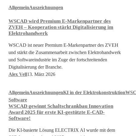
WSCAD
WSCAD
Allgemein
Auszeichnungen
wird
Premium
WSCAD wird Premium E-Markenpartner des
E-
ZVEH – Kooperation stärkt Digitalisierung im
Markenpartner
Elektrohandwerk
des
WSCAD ist neuer Premium E-Markenpartner des ZVEH
ZVEH
und stärkt die Zusammenarbeit zwischen Elektrohandwerk
–
und Softwareindustrie im Zuge der fortschreitenden
Kooperation
Digitalisierung der Branche.
stärkt
Alex Vell
13. März 2026
Digitalisierung
im
WSCAD
Elektrohandwerk
Allgemein
Auszeichnungen
KI in der Elektrokonstruktion
WS
gewinnt
Software
Schaltschrankbau
WSCAD gewinnt Schaltschrankbau Innovation
Innovation
Award 2025 für erste KI-gestützte E-CAD-
Award
Software!
2025
Die KI-basierte Lösung ELECTRIX AI wurde mit dem
für