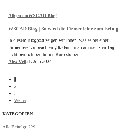
WSCAD
Allgemein
WSCAD Blog
Blog
|
WSCAD Blog | So wird die Firmenfeier zum Erfolg
So
wird
In diesem Blogpost zeigen wir Ihnen, was es bei einer
die
Firmenfeier zu beachten gilt, damit man am nächsten Tag
Firmenfeier
nicht peinlich berührt ins Büro stolpert.
zum
Alex Vell
21. Juni 2024
Erfolg
1
2
3
Weiter
KATEGORIEN
Alle Beiträge
229