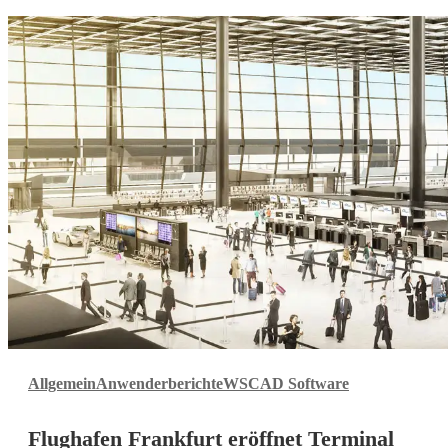
Flughafen
Allgemein
Anwenderberichte
WSCAD Software
Frankfurt
eröffnet
Flughafen Frankfurt eröffnet Terminal
Terminal