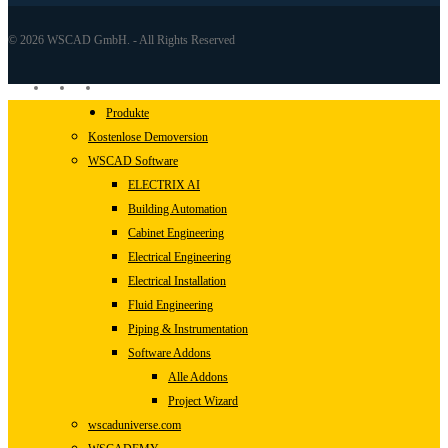
© 2026 WSCAD GmbH. - All Rights Reserved
linkedin
youtube
instagram
Close
Produkte
Menu
Kostenlose Demoversion
WSCAD Software
ELECTRIX AI
Building Automation
Cabinet Engineering
Electrical Engineering
Electrical Installation
Fluid Engineering
Piping & Instrumentation
Software Addons
Alle Addons
Project Wizard
wscaduniverse.com