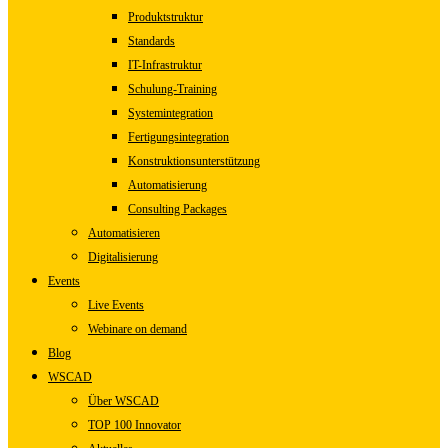
Produktstruktur
Standards
IT-Infrastruktur
Schulung-Training
Systemintegration
Fertigungsintegration
Konstruktionsunterstützung
Automatisierung
Consulting Packages
Automatisieren
Digitalisierung
Events
Live Events
Webinare on demand
Blog
WSCAD
Über WSCAD
TOP 100 Innovator