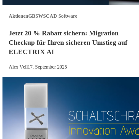
Jetzt
Aktionen
GBS
WSCAD Software
20
%
Jetzt 20 % Rabatt sichern: Migration
Rabatt
sichern:
Checkup für Ihren sicheren Umstieg auf
Migration
ELECTRIX AI
Checkup
für
Alex Vell
17. September 2025
Ihren
sicheren
Umstieg
auf
ELECTRIX
AI