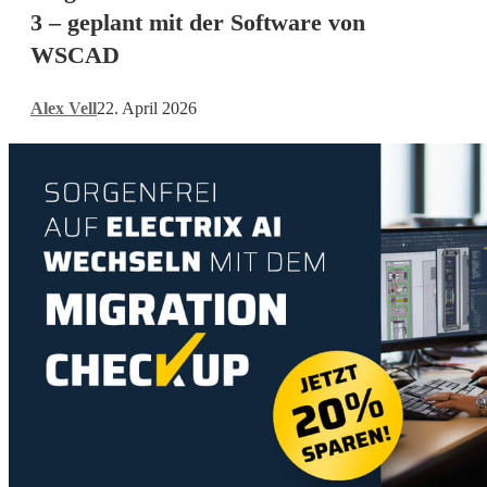
3
3 – geplant mit der Software von
–
WSCAD
geplant
mit
Alex Vell
22. April 2026
der
Software
von
WSCAD