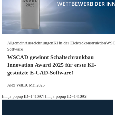
WSCAD
Allgemein
Auszeichnungen
KI in der Elektrokonstruktion
WS
gewinnt
Software
Schaltschrankbau
WSCAD gewinnt Schaltschrankbau
Innovation
Award
Innovation Award 2025 für erste KI-
2025
gestützte E-CAD-Software!
für
erste
Alex Vell
19. Mai 2025
KI-
gestützte
[ninja-popup ID=141097] [ninja-popup ID=141095]
E-
CAD-
Software!