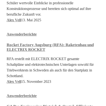
Schüler wertvolle Einblicke in professionelle
Konstruktionsprozesse und bereiten sich optimal auf ihre
berufliche Zukunft vor.
Alex Vell
13. Mai 2025
Rocket
Anwenderberichte
Factory
Augsburg
Rocket Factory Augsburg (RFA): Raketenbau und
(RFA):
ELECTRIX ROCKET
Raketenbau
und
RFA erstellt mit ELECTRIX ROCKET gesamte
ELECTRIX
Schaltpläne und elektrotechnischen Unterlagen sowohl für
ROCKET
Triebwerktests in Schweden als auch für den Startplatz in
Schottland.
Alex Vell
15. November 2023
GA
Anwenderberichte
Pro
Engineering