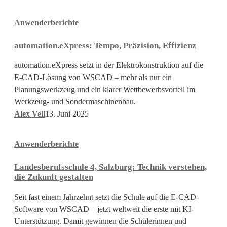
automation.eXpress:
Anwenderberichte
Tempo,
Präzision,
automation.eXpress: Tempo, Präzision, Effizienz
Effizienz
automation.eXpress setzt in der Elektrokonstruktion auf die
E-CAD-Lösung von WSCAD – mehr als nur ein
Planungswerkzeug und ein klarer Wettbewerbsvorteil im
Werkzeug- und Sondermaschinenbau.
Alex Vell
13. Juni 2025
Landesberufsschule
Anwenderberichte
4,
Salzburg:
Landesberufsschule 4, Salzburg: Technik verstehen,
Technik
die Zukunft gestalten
verstehen,
die
Seit fast einem Jahrzehnt setzt die Schule auf die E-CAD-
Zukunft
Software von WSCAD – jetzt weltweit die erste mit KI-
gestalten
Unterstützung. Damit gewinnen die Schülerinnen und