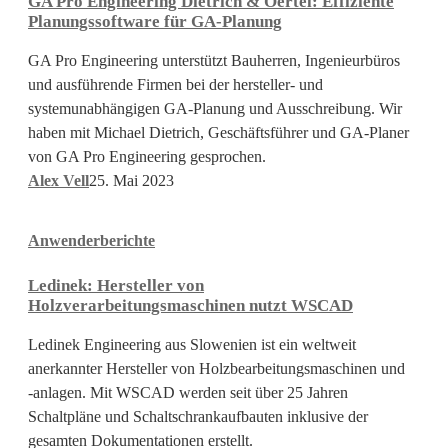
GA Pro Engineering Dietrich & Oertel: Effiziente
Dietrich
Planungssoftware für GA-Planung
&
Oertel:
GA Pro Engineering unterstützt Bauherren, Ingenieurbüros
Effiziente
und ausführende Firmen bei der hersteller- und
Planungssoftware
systemunabhängigen GA-Planung und Ausschreibung. Wir
für
haben mit Michael Dietrich, Geschäftsführer und GA-Planer
GA-
von GA Pro Engineering gesprochen.
Planung
Alex Vell
25. Mai 2023
Ledinek:
Anwenderberichte
Hersteller
von
Ledinek: Hersteller von
Holzverarbeitungsmaschinen
Holzverarbeitungsmaschinen nutzt WSCAD
nutzt
WSCAD
Ledinek Engineering aus Slowenien ist ein weltweit
anerkannter Hersteller von Holzbearbeitungsmaschinen und
-anlagen. Mit WSCAD werden seit über 25 Jahren
Schaltpläne und Schaltschrankaufbauten inklusive der
gesamten Dokumentationen erstellt.