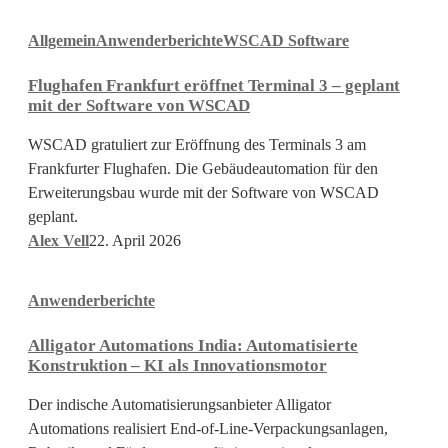
Flughafen
Allgemein
Anwenderberichte
WSCAD Software
Frankfurt
eröffnet
Flughafen Frankfurt eröffnet Terminal 3 – geplant
Terminal
mit der Software von WSCAD
3
–
WSCAD gratuliert zur Eröffnung des Terminals 3 am
geplant
Frankfurter Flughafen. Die Gebäudeautomation für den
mit
Erweiterungsbau wurde mit der Software von WSCAD
der
geplant.
Software
Alex Vell
22. April 2026
von
Alligator
WSCAD
Anwenderberichte
Automations
India:
Alligator Automations India: Automatisierte
Automatisierte
Konstruktion – KI als Innovationsmotor
Konstruktion
–
Der indische Automatisierungsanbieter Alligator
KI
Automations realisiert End-of-Line-Verpackungsanlagen,