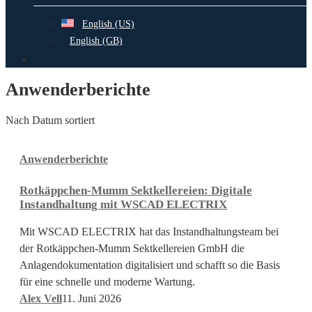
English (US)
English (GB)
search
Anwenderberichte
Nach Datum sortiert
Rotkäppchen-
Anwenderberichte
Mumm
Sektkellereien:
Rotkäppchen-Mumm Sektkellereien: Digitale
Digitale
Instandhaltung mit WSCAD ELECTRIX
Instandhaltung
mit
Mit WSCAD ELECTRIX hat das Instandhaltungsteam bei
WSCAD
der Rotkäppchen-Mumm Sektkellereien GmbH die
ELECTRIX
Anlagendokumentation digitalisiert und schafft so die Basis
für eine schnelle und moderne Wartung.
Alex Vell
11. Juni 2026