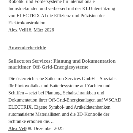
als
Robotik- und Fördersysteme für internationale
Innovationsmotor
Industriekunden und verbessert mit der KI-Unterstützung
von ELECTRIX AI die Effizienz und Präzision der
Elektrokonstruktion.
Alex Vell
16. März 2026
Sailectron
Anwenderberichte
Services:
Planung
Sailectron Services: Planung und Dokumentation
und
maritimer Off-Grid-Energiesysteme
Dokumentation
maritimer
Die österreichische Sailectron Services GmbH – Spezialist
Off-
für Photovoltaik- und Batteriesysteme auf Yachten und
Grid-
Schiffen – setzt bei Planung, Schaltschrankbau und
Energiesysteme
Dokumentation ihrer Off-Grid-Energieanlagen auf WSCAD
ELECTRIX. Eigene Symbol- und Artikeldatenbanken,
automatisierte Materiallisten und die 3D-Kontrolle der
Schränke erhöhen die…
Alex Vell
08. Dezember 2025