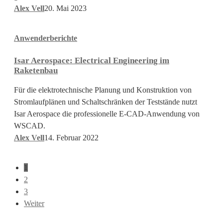
Alex Vell
20. Mai 2023
Isar
Anwenderberichte
Aerospace:
Electrical
Isar Aerospace: Electrical Engineering im
Engineering
Raketenbau
im
Raketenbau
Für die elektrotechnische Planung und Konstruktion von
Stromlaufplänen und Schaltschränken der Teststände nutzt
Isar Aerospace die professionelle E-CAD-Anwendung von
WSCAD.
Alex Vell
14. Februar 2022
1
2
3
Weiter