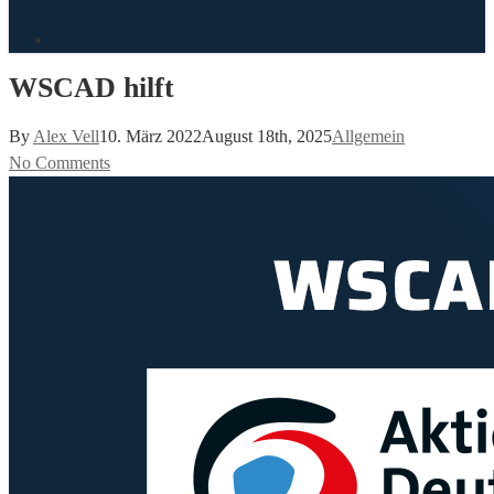
search
WSCAD hilft
By
Alex Vell
10. März 2022
August 18th, 2025
Allgemein
No Comments