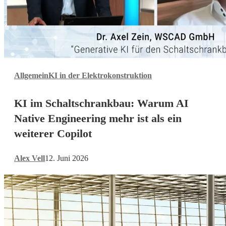
KI
Allgemein
KI in der Elektrokonstruktion
im
Schaltschrankbau:
KI im Schaltschrankbau: Warum AI
Warum
AI
Native Engineering mehr ist als ein
Native
weiterer Copilot
Engineering
mehr
Alex Vell
12. Juni 2026
ist
als
ein
weiterer
Copilot