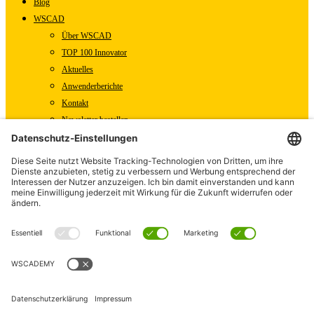
Blog
WSCAD
Über WSCAD
TOP 100 Innovator
Aktuelles
Anwenderberichte
Kontakt
Newsletter bestellen
WSCAD Shop
WSCAD Weltweit
Partner
Downloads
Presse
Fachartikel
Pressemitteilungen
Karriere
WSCAD als Arbeitgeber
Offene Stellen