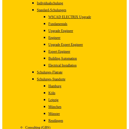
Individualschulung
Standard-Schulungen
WSCAD ELECTRIX Upgrade
Fundamentals
Upgrade Engineer
Engineer
Upgrade Expert Engineer
Expert Engineer
Building Automation
Electrical Installation
Schulungs-Flatrate
Schulungs-Standorte
Hamburg
Köln
Leipzig
München
Münster
Reutlingen
Consulting (GBS)