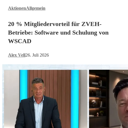
20
Aktionen
Allgemein
%
Mitgliedervorteil
20 % Mitgliedervorteil für ZVEH-
für
ZVEH-
Betriebe: Software und Schulung von
Betriebe:
WSCAD
Software
und
Alex Vell
26. Juli 2026
Schulung
von
WSCAD