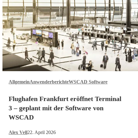
Flughafen
Allgemein
Anwenderberichte
WSCAD Software
Frankfurt
eröffnet
Flughafen Frankfurt eröffnet Terminal
Terminal
3
3 – geplant mit der Software von
–
WSCAD
geplant
mit
Alex Vell
22. April 2026
der