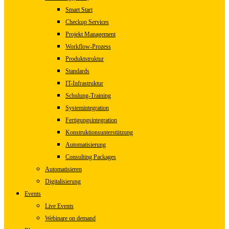
Smart Start
Checkup Services
Projekt Management
Workflow-Prozess
Produktstruktur
Standards
IT-Infrastruktur
Schulung-Training
Systemintegration
Fertigungsintegration
Konstruktionsunterstützung
Automatisierung
Consulting Packages
Automatisieren
Digitalisierung
Events
Live Events
Webinare on demand