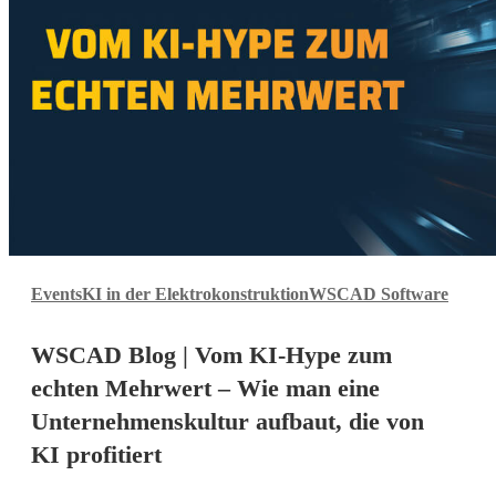
WSCAD
Events
KI in der Elektrokonstruktion
WSCAD Software
Blog
|
WSCAD Blog | Vom KI-Hype zum
Vom
KI-
echten Mehrwert – Wie man eine
Hype
Unternehmenskultur aufbaut, die von
zum
KI profitiert
echten
Mehrwert