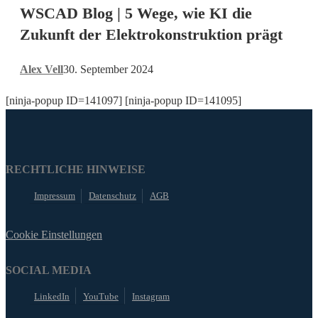
WSCAD Blog | 5 Wege, wie KI die
5
Wege,
Zukunft der Elektrokonstruktion prägt
wie
KI
Alex Vell
30. September 2024
die
Zukunft
[ninja-popup ID=141097] [ninja-popup ID=141095]
der
Elektrokonstruktion
prägt
RECHTLICHE HINWEISE
Impressum
Datenschutz
AGB
Cookie Einstellungen
SOCIAL MEDIA
LinkedIn
YouTube
Instagram