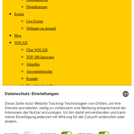
Digitalisierung
Events
Live Events
Webinare on demand
Blog
WSCAD
Über WSCAD
TOP 100 Innovator
Aktuelles
Anwenderberichte
Kontakt
Newsletter bestellen
WSCAD Shop
WSCAD Weltweit
Partner
Downloads
Presse
Fachartikel