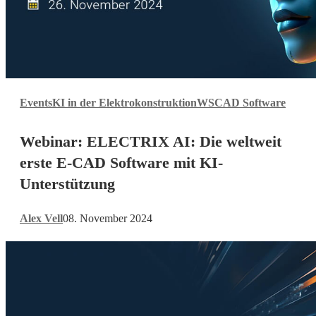
Webinar:
Events
KI in der Elektrokonstruktion
WSCAD Software
ELECTRIX
AI:
Webinar: ELECTRIX AI: Die weltweit
Die
weltweit
erste E-CAD Software mit KI-
erste
Unterstützung
E-
CAD
Alex Vell
08. November 2024
Software
mit
KI-
Unterstützung