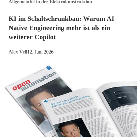
Allgemein
KI in der Elektrokonstruktion
im
Schaltschrankbau:
KI im Schaltschrankbau: Warum AI
Warum
AI
Native Engineering mehr ist als ein
Native
weiterer Copilot
Engineering
mehr
Alex Vell
12. Juni 2026
ist
als
ein
weiterer
Copilot