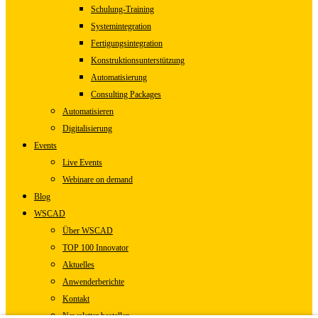
Schulung-Training
Systemintegration
Fertigungsintegration
Konstruktionsunterstützung
Automatisierung
Consulting Packages
Automatisieren
Digitalisierung
Events
Live Events
Webinare on demand
Blog
WSCAD
Über WSCAD
TOP 100 Innovator
Aktuelles
Anwenderberichte
Kontakt
Newsletter bestellen