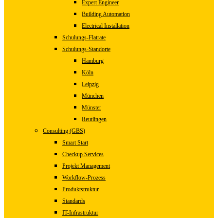
Expert Engineer
Building Automation
Electrical Installation
Schulungs-Flatrate
Schulungs-Standorte
Hamburg
Köln
Leipzig
München
Münster
Reutlingen
Consulting (GBS)
Smart Start
Checkup Services
Projekt Management
Workflow-Prozess
Produktstruktur
Standards
IT-Infrastruktur