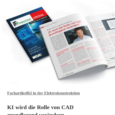
KI
Fachartikel
KI in der Elektrokonstruktion
wird
die
KI wird die Rolle von CAD
Rolle
von
grundlegend verändern