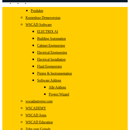
linkedin
youtube
instagram
Close
Produkte
Menu
Kostenlose Demoversion
WSCAD Software
ELECTRIX AI
Building Automation
Cabinet Engineering
Electrical Engineering
Electrical Installation
Fluid Engineering
Piping & Instrumentation
Software Addons
Alle Addons
Project Wizard
wscaduniverse.com
WSCADEMY
WSCAD Apps
WSCAD Education
Zehn gute Gründe