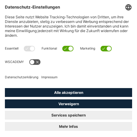
WSCAD Shop
WSCAD Weltweit
Partner
Downloads
Presse
Fachartikel
Pressemitteilungen
Karriere
WSCAD als Arbeitgeber
Offene Stellen
linkedin
youtube
instagram
phone
email
Karriere
Beratung