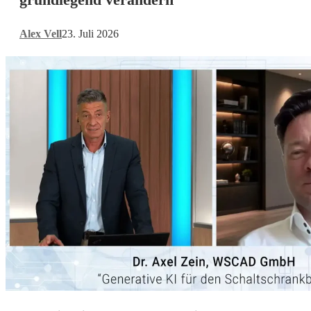
CAD
grundlegend
Alex Vell
23. Juli 2026
verändern
KI