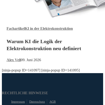
Warum
Fachartikel
KI in der Elektrokonstruktion
KI
die
Warum KI die Logik der
Logik
der
Elektrokonstruktion neu definiert
Elektrokonstruktion
neu
Alex Vell
09. Juni 2026
definiert
[ninja-popup ID=141097] [ninja-popup ID=141095]
RECHTLICHE HINWEISE
Impressum
Datenschutz
AGB