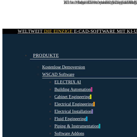
20 % Mitgliedervorteil für ZVEH-B
Wir suchen:
Wir suchen:
KI wird die Rolle von CAD grundleg
KI im Schaltschrankbau: Warum AI Nat
DevOps Engineer / DevO
IT Administrator (m/w/d
Skip
to
main
content
WELTWEIT
DIE EINZIGE
E-CAD-
SOFTWARE MIT
KI-
search
Menu
PRODUKTE
Kostenlose Demoversion
WSCAD Software
ELECTRIX AI
Building Automation
Cabinet Engineering
Electrical Engineering
Electrical Installation
Fluid Engineering
Piping & Instrumentation
Software Addons