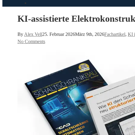
search
KI-assistierte Elektrokonstru
By
Alex Vell
25. Februar 2026
März 9th, 2026
Fachartikel
,
KI 
No Comments