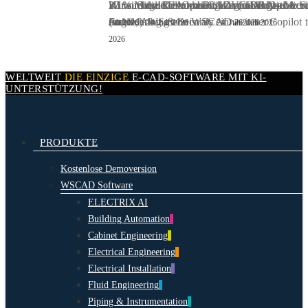
20 % Mitgliedervorteil für ZVEH-Betriebe: S
Wir suchen:
Wir suchen:
KI wird die Rolle von CAD grundlegend ver
KI im Schaltschrankbau: Warum AI Native
DevOps Engineer / DevOps Admi
IT Administrator (m/w/d) – Micro
Skip
und Schulung von WSCAD
(m/w/d)
Azure, AWS & Security
Engineering mehr ist als ein weiterer Copilot
Juli 2026
24. Juli 2026
24. Juli 2026
26. Juli 2026
1
to
2026
main
content
WELTWEIT
DIE EINZIGE
E-CAD-
SOFTWARE MIT
KI-
UNTERSTÜTZUNG!
search
Menu
PRODUKTE
Kostenlose Demoversion
WSCAD Software
ELECTRIX AI
Building Automation
Cabinet Engineering
Electrical Engineering
Electrical Installation
Fluid Engineering
Piping & Instrumentation