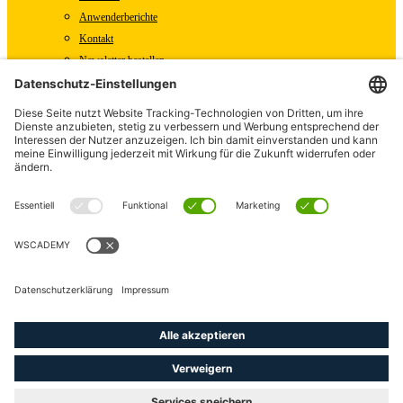
Anwenderberichte
Kontakt
Newsletter bestellen
WSCAD Shop
WSCAD Weltweit
Partner
Downloads
Presse
Fachartikel
Pressemitteilungen
Karriere
WSCAD als Arbeitgeber
Offene Stellen
linkedin
youtube
instagram
phone