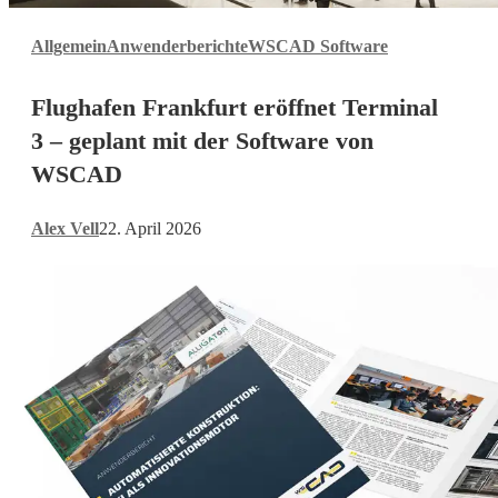
Flughafen
Allgemein
Anwenderberichte
WSCAD Software
Frankfurt
eröffnet
Flughafen Frankfurt eröffnet Terminal
Terminal
3
3 – geplant mit der Software von
–
WSCAD
geplant
mit
Alex Vell
22. April 2026
der
Software
von
WSCAD