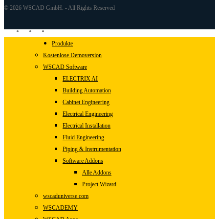
© 2026 WSCAD GmbH. - All Rights Reserved
linkedin
youtube
instagram
Close
Produkte
Menu
Kostenlose Demoversion
WSCAD Software
ELECTRIX AI
Building Automation
Cabinet Engineering
Electrical Engineering
Electrical Installation
Fluid Engineering
Piping & Instrumentation
Software Addons
Alle Addons
Project Wizard
wscaduniverse.com
WSCADEMY