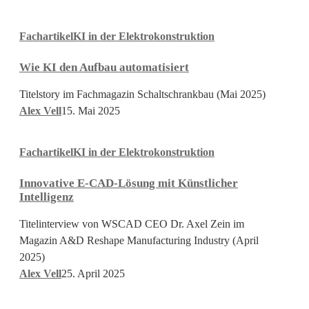
Wie
Fachartikel
KI in der Elektrokonstruktion
KI
den
Wie KI den Aufbau automatisiert
Aufbau
automatisiert
Titelstory im Fachmagazin Schaltschrankbau (Mai 2025)
Alex Vell
15. Mai 2025
Innovative
Fachartikel
KI in der Elektrokonstruktion
E-
CAD-
Innovative E-CAD-Lösung mit Künstlicher
Lösung
Intelligenz
mit
Künstlicher
Titelinterview von WSCAD CEO Dr. Axel Zein im
Intelligenz
Magazin A&D Reshape Manufacturing Industry (April
2025)
Alex Vell
25. April 2025
Künstliche