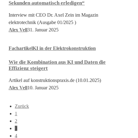
Sekunden automatisch erledigen“
Axel
Zein:
Interview mit CEO Dr. Axel Zein im Magazin
„Aufgaben
elektrotechnik (Ausgabe 01/2025 )
in
Alex Vell
31. Januar 2025
Sekunden
Wie
automatisch
Fachartikel
KI in der Elektrokonstruktion
die
erledigen“
Kombination
Wie die Kombination aus KI und Daten die
aus
Effizienz steigert
KI
und
Artikel auf konstruktionspraxis.de (10.01.2025)
Daten
Alex Vell
10. Januar 2025
die
Effizienz
Zurück
steigert
1
2
3
4