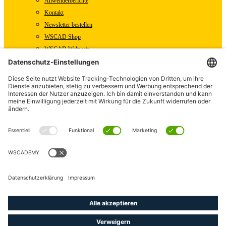
Anwenderberichte
Kontakt
Newsletter bestellen
WSCAD Shop
WSCAD Weltweit
Partner
Downloads
Presse
Fachartikel
Pressemitteilungen
Karriere
WSCAD als Arbeitgeber
Offene Stellen
English (US)
English (GB)
linkedin
youtube
instagram