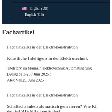
English (US)
English (GB)
search
Fachartikel
Künstliche
Fachartikel
KI in der Elektrokonstruktion
Intelligenz
in
Künstliche Intelligenz in der Elektrotechnik
der
Elektrotechnik
Titelstory im Magazin elektrotechnik Automatisierung
(Ausgabe 3-25 / Juni 2025 )
Alex Vell
25. Juni 2025
Schaltschränke
Fachartikel
KI in der Elektrokonstruktion
automatisch
generieren?
Schaltschränke automatisch generieren? Wie KI
Wie
den E-CAD-Alltag verändert