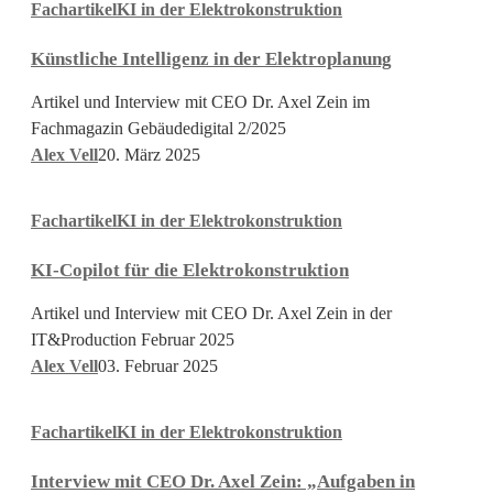
Fachartikel
KI in der Elektrokonstruktion
Intelligenz
in
Künstliche Intelligenz in der Elektroplanung
der
Elektroplanung
Artikel und Interview mit CEO Dr. Axel Zein im
Fachmagazin Gebäudedigital 2/2025
Alex Vell
20. März 2025
KI-
Fachartikel
KI in der Elektrokonstruktion
Copilot
für
KI-Copilot für die Elektrokonstruktion
die
Elektrokonstruktion
Artikel und Interview mit CEO Dr. Axel Zein in der
IT&Production Februar 2025
Alex Vell
03. Februar 2025
Interview
Fachartikel
KI in der Elektrokonstruktion
mit
CEO
Interview mit CEO Dr. Axel Zein: „Aufgaben in
Dr.