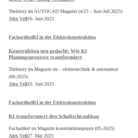
KI
den
Titelstory im AUTOCAD Magazin (4/25 – Juni-Juli 2025)
E-
Alex Vell
16. Juni 2025
CAD-
Konstruktion
Alltag
Fachartikel
KI in der Elektrokonstruktion
neu
verändert
gedacht:
Konstruktion neu gedacht: Wie KI
Wie
Planungsprozesse transformiert
KI
Planungsprozesse
Titelstory im Magazin etz – elektrotechnik & automation
transformiert
(06-2025)
Alex Vell
10. Juni 2025
KI
Fachartikel
KI in der Elektrokonstruktion
transformiert
den
KI transformiert den Schaltschrankbau
Schaltschrankbau
Fachartikel im Magazin konstruktionspraxis (05-2025)
Alex Vell
27. Mai 2025