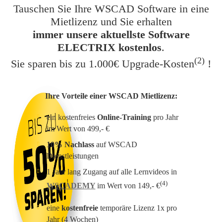
Tauschen Sie Ihre WSCAD Software in eine
Mietlizenz und Sie erhalten
immer unsere aktuellste Software
ELECTRIX kostenlos
.
(2)
Sie sparen bis zu 1.000€ Upgrade-Kosten
!
Ihre Vorteile einer WSCAD Mietlizenz:
ein kostenfreies
Online-Training
pro Jahr
im Wert von 499,- €
10% Nachlass
auf WSCAD
Dienstleistungen
1 Jahr lang Zugang auf alle Lernvideos in
(4)
WSCADEMY
im Wert von 149,- €
eine
kostenfreie
temporäre Lizenz 1x pro
Jahr (4 Wochen)