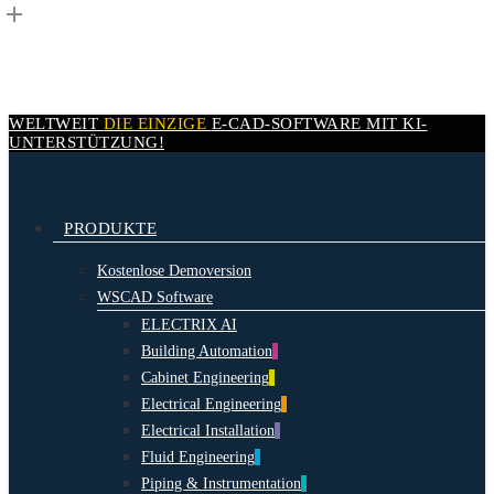
Skip
to
main
content
WELTWEIT
DIE EINZIGE
E-CAD-
SOFTWARE MIT
KI-
UNTERSTÜTZUNG!
search
Menu
PRODUKTE
Kostenlose Demoversion
WSCAD Software
ELECTRIX AI
Building Automation
Cabinet Engineering
Electrical Engineering
Electrical Installation
Fluid Engineering
Piping & Instrumentation