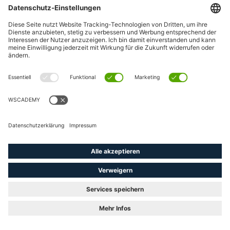
Am
7. März 2024
von 11:00 – 12:00 Uhr möchten wir Ihnen bei
unserem
kostenfreien Webinar „Effizienter Arbeiten:
ELECTRIX im Vergleich
zu SUITE (Live-Demo)
„
, die
Möglichkeit geben, sich von der WSCAD ELECTRIX zu
überzeugen.
Im Rahmen dieses Live-Webinars wird Alin Dragan,
Produktmanager bei WSCAD, Ihnen einen tiefgreifenden Einblick
in die innovativen Funktionen und Verbesserungen unserer neuesten
E-CAD-Software WSCAD ELECTRIX ROCKET gewähren.
Wir stehen außerdem im Chat bereit, um Ihre Fragen zu
beantworten.
Verpassen Sie nicht diese Gelegenheit, Ihr Fachwissen zu vertiefen
und sicherzustellen, dass Ihre Arbeitsabläufe mit der
fortschrittlichsten Technologie Schritt halten.
Die Teilnahme am Webinar ist kostenfrei. Wir möchten jedoch
darauf hinweisen, dass die Plätze begrenzt sind. Sichern Sie sich
daher rechtzeitig Ihren Platz!