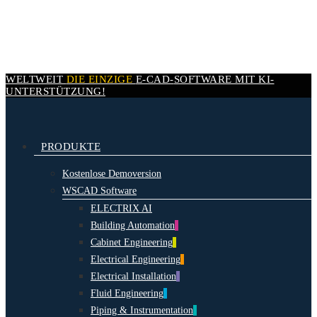
Skip
to
main
content
WELTWEIT
DIE EINZIGE
E-CAD-
SOFTWARE MIT
KI-
UNTERSTÜTZUNG!
search
Menu
PRODUKTE
Kostenlose Demoversion
WSCAD Software
ELECTRIX AI
Building Automation
Cabinet Engineering
Electrical Engineering
Electrical Installation
Fluid Engineering
Piping & Instrumentation