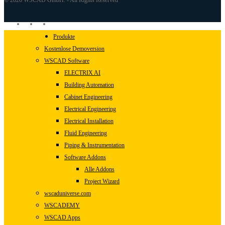
© 2026 WSCAD GmbH. - All Rights Reserved
linkedin
youtube
instagram
Close
Produkte
Menu
Kostenlose Demoversion
WSCAD Software
ELECTRIX AI
Building Automation
Cabinet Engineering
Electrical Engineering
Electrical Installation
Fluid Engineering
Piping & Instrumentation
Software Addons
Alle Addons
Project Wizard
wscaduniverse.com
WSCADEMY
WSCAD Apps