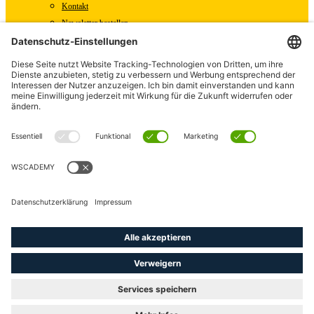
Kontakt
Newsletter bestellen
WSCAD Shop
WSCAD Weltweit
Partner
Downloads
Presse
Fachartikel
Pressemitteilungen
Karriere
WSCAD als Arbeitgeber
Offene Stellen
linkedin
youtube
instagram
phone
email