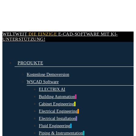
Skip
to
main
content
WELTWEIT
DIE EINZIGE
E-CAD-
SOFTWARE MIT
KI-
UNTERSTÜTZUNG!
search
Menu
PRODUKTE
Kostenlose Demoversion
WSCAD Software
ELECTRIX AI
Building Automation
Cabinet Engineering
Electrical Engineering
Electrical Installation
Fluid Engineering
Piping & Instrumentation