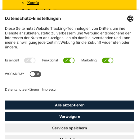
Kontakt
Newsletter bestellen
WSCAD Shop
WSCAD Weltweit
Partner
Downloads
Presse
Fachartikel
Pressemitteilungen
Karriere
WSCAD als Arbeitgeber
Offene Stellen
linkedin
youtube
instagram
phone
email