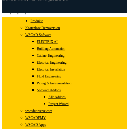
© 2026 WSCAD GmbH. - All Rights Reserved
linkedin
youtube
instagram
Close
Produkte
Menu
Kostenlose Demoversion
WSCAD Software
ELECTRIX AI
Building Automation
Cabinet Engineering
Electrical Engineering
Electrical Installation
Fluid Engineering
Piping & Instrumentation
Software Addons
Alle Addons
Project Wizard
wscaduniverse.com
WSCADEMY
WSCAD Apps