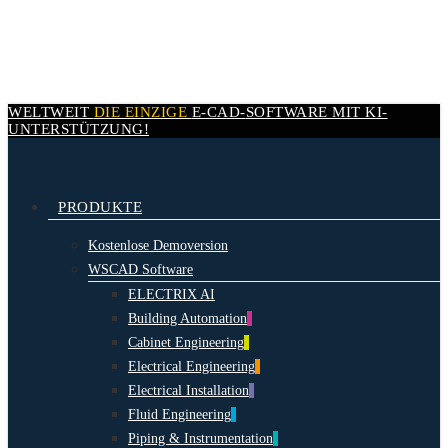
Skip
to
main
content
WELTWEIT
DIE EINZIGE
E-CAD-
SOFTWARE MIT
KI-
UNTERSTÜTZUNG!
search
Menu
PRODUKTE
Kostenlose Demoversion
WSCAD Software
ELECTRIX AI
Building Automation
Cabinet Engineering
Electrical Engineering
Electrical Installation
Fluid Engineering
Piping & Instrumentation