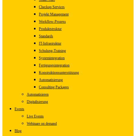
Checkup Services
Projekt Management
Workflow-Prozess
Produktstruktur
Standards
IT-Infrastruktur
Schulung-Training
Systemintegration
Fertigungsintegration
Konstruktionsunterstützung
Automatisierung
Consulting Packages
Automatisieren
Digitalisierung
Events
Live Events
Webinare on demand
Blog