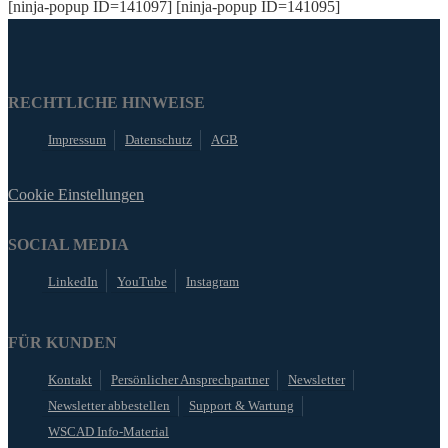
[ninja-popup ID=141097] [ninja-popup ID=141095]
RECHTLICHE HINWEISE
Impressum
Datenschutz
AGB
Cookie Einstellungen
SOCIAL MEDIA
LinkedIn
YouTube
Instagram
FÜR KUNDEN
Kontakt
Persönlicher Ansprechpartner
Newsletter
Newsletter abbestellen
Support & Wartung
WSCAD Info-Material