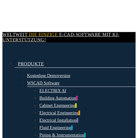
Skip
to
main
content
WELTWEIT
DIE EINZIGE
E-CAD-
SOFTWARE MIT
KI-
UNTERSTÜTZUNG!
search
Menu
PRODUKTE
Kostenlose Demoversion
WSCAD Software
ELECTRIX AI
Building Automation
Cabinet Engineering
Electrical Engineering
Electrical Installation
Fluid Engineering
Piping & Instrumentation