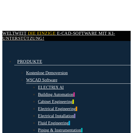
Skip
to
main
content
WELTWEIT
DIE EINZIGE
E-CAD-
SOFTWARE MIT
KI-
UNTERSTÜTZUNG!
search
Menu
PRODUKTE
Kostenlose Demoversion
WSCAD Software
ELECTRIX AI
Building Automation
Cabinet Engineering
Electrical Engineering
Electrical Installation
Fluid Engineering
Piping & Instrumentation