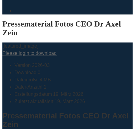
search
Pressematerial Fotos CEO Dr Axel
Zein
[featured_image]
Please login to download
Version
2026-03
Download
0
Dateigröße
4 MB
Datei-Anzahl
1
Erstellungsdatum
19. März 2026
Zuletzt aktualisiert
19. März 2026
Pressematerial Fotos CEO Dr Axel
Zein