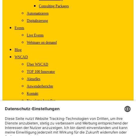
Consulting Packages
Automatisieren
Digitalisierung
Events
Live Events
Webinare on demand
Blog
WSCAD
Über WSCAD
TOP 100 Innovator
Aktuelles
Anwenderberichte
Kontakt
Newsletter bestellen
WSCAD Shop
WSCAD Weltweit
Partner
Downloads