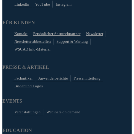
LinkedIn
YouTube
Instagram
FÜR KUNDEN
Kontakt
Persönlicher Ansprechpartner
Newsletter
Newsletter abbestellen
Support & Wartung
WSCAD Info-Material
PRESSE & ARTIKEL
Fachartikel
Anwenderberichte
Pressemitteilung
Bilder und Logos
EVENTS
Veranstaltungen
Webinare on demand
EDUCATION