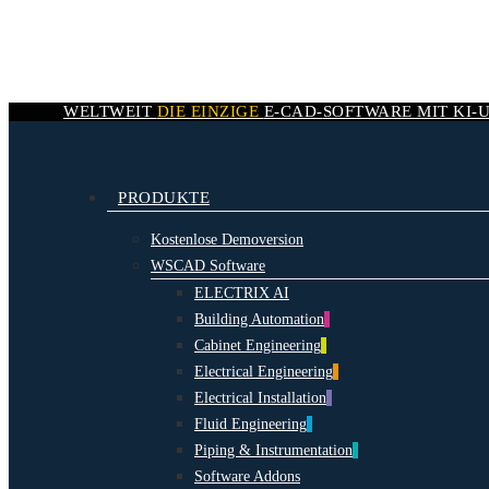
Skip
to
main
content
WELTWEIT
DIE EINZIGE
E-CAD-
SOFTWARE MIT
KI-
search
Menu
PRODUKTE
Kostenlose Demoversion
WSCAD Software
ELECTRIX AI
Building Automation
Cabinet Engineering
Electrical Engineering
Electrical Installation
Fluid Engineering
Piping & Instrumentation
Software Addons