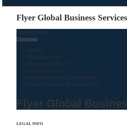
search
Flyer Global Business Service
[featured_image]
Download
Version
Download
4563
Dateigröße
0.00 KB
Datei-Anzahl
1
Erstellungsdatum
18. August 2023
Zuletzt aktualisiert
18. August 2023
Flyer Global Busine
LEGAL INFO