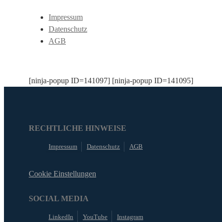
Impressum
Datenschutz
AGB
[ninja-popup ID=141097] [ninja-popup ID=141095]
RECHTLICHE HINWEISE
Impressum
Datenschutz
AGB
Cookie Einstellungen
SOCIAL MEDIA
LinkedIn
YouTube
Instagram