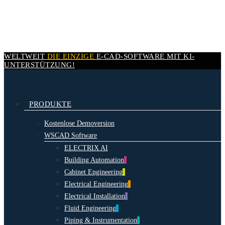
Skip
to
main
content
WELTWEIT
DIE EINZIGE
E-CAD-
SOFTWARE MIT
KI-
UNTERSTÜTZUNG!
search
Menu
PRODUKTE
Kostenlose Demoversion
WSCAD Software
ELECTRIX AI
Building Automation
Cabinet Engineering
Electrical Engineering
Electrical Installation
Fluid Engineering
Piping & Instrumentation