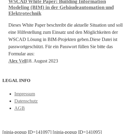
WSCAD White Paper: Building Information
Building
Modeling (BIM) in der Gebäudeautomation und
Information
Elektrotechnik
Modeling
Dieses White Paper beschreibt die aktuelle Situation und soll
(BIM)
eine Hilfestellung zum Einsatz und den Möglichkeiten der
in
WSCAD Lösung in BIM-Projekten geben.Diese Datei ist
der
passwortgeschützt. Für ein Passwort füllen Sie bitte das
Gebäudeautomation
Formular aus:
und
Alex Vell
18. August 2023
Elektrotechnik
LEGAL INFO
Impressum
Datenschutz
AGB
[ninja-popup ID=141097] [ninja-popup ID=141095]