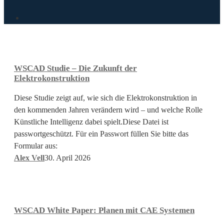
search
WSCAD
Studie
–
WSCAD Studie – Die Zukunft der
Die
Elektrokonstruktion
Zukunft
der
Diese Studie zeigt auf, wie sich die Elektrokonstruktion in
Elektrokonstruktion
den kommenden Jahren verändern wird – und welche Rolle
Künstliche Intelligenz dabei spielt.Diese Datei ist
passwortgeschützt. Für ein Passwort füllen Sie bitte das
Formular aus:
Alex Vell
30. April 2026
WSCAD
White
Paper:
WSCAD White Paper: Planen mit CAE Systemen
Planen